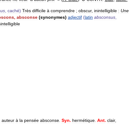
sus
,
caché
)
Très
difficile
à
comprendre
;
obscur
,
inintelligible
:
Une
bscons
,
absconse
(
synonymes
)
adjectif
(
latin
absconsus
,
nintelligible
n
auteur
à
la
pensée
absconse
.
Syn
.
hermétique
.
Ant
.
clair
,