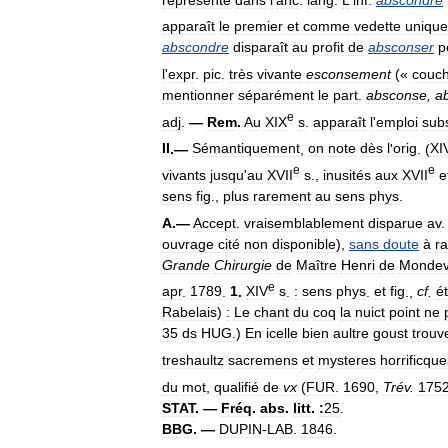
apparaît
le
premier
et
comme
vedette
unique
abscondre
disparaît
au
profit
de
absconser
p
l
'
expr
.
pic
.
très
vivante
esconsement
(«
couc
mentionner
séparément
le
part
.
absconse
,
a
e
adj
.
—
Rem
.
Au
XIX
s
.
apparaît
l
'
emploi
sub
II
.—
Sémantiquement
,
on
note
dès
l
'
orig
. (
XI
e
e
vivants
jusqu
'
au
XVII
s
.,
inusités
aux
XVII
e
sens
fig
.,
plus
rarement
au
sens
phys
.
A
.—
Accept
.
vraisemblablement
disparue
av
ouvrage
cité
non
disponible
),
sans
doute
à
r
Grande
Chirurgie
de
Maître
Henri
de
Mondevi
e
apr
.
1789
.
1
.
XIV
s
.
:
sens
phys
.
et
fig
.,
cf
.
é
Rabelais
)
:
Le
chant
du
coq
la
nuict
point
ne
35
ds
HUG
.)
En
icelle
bien
aultre
goust
trouv
treshaultz
sacremens
et
mysteres
horrificque
du
mot
,
qualifié
de
vx
(
FUR
.
1690
,
Trév
.
175
STAT
. —
Fréq
.
abs
.
litt
.
:
25
.
BBG
. —
DUPIN
-
LAB
.
1846
.