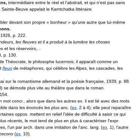
ons
,
intermédiaire
entre
le
réel
et
l
'
abstrait
,
et
qui
n
'
est
pas
sans
e
Sainte
-
Beuve
appelait
le
Kamtchatka
littéraire
.
bler
devant
son
propre
«
bonheur
»
qu
'
une
autre
que
lui
-
même
cons
.
,
1926
,
p
.
222
.
ndeurs
,
les
fleuves
et
il
a
produit
à
la
lumière
les
choses
es
et
les
réservoirs
,...
8
,
p
.
130
.
de
Théocrate
,
le
philosophe
lucernois
;
il
apparaît
comme
un
t
fleuri
de
métaphores
,
qui
célèbre
les
Alpes
,
les
cascades
,
les
ai
sur
le
romantisme
allemand
et
la
poésie
française
,
1939
,
p
.
88
.
l
)
se
démode
plus
vite
au
théâtre
que
dans
le
roman
.
154
.
n
mot
concr
.,
alors
que
dans
les
autres
ex
.
il
est
lié
avec
des
mots
ible
dans
les
énoncés
les
plus
anc
. (
ex
.
2
à
4
);
elle
peut
reparaître
rtaines
oppos
.
mettent
en
relief
l
'
idée
de
difficulté
à
saisir
ce
qui
plus
récents
,
le
mot
tend
de
plus
en
plus
à
caractériser
l
'
expr
.
res
,
l
'
un
par
arch
.
dans
une
imitation
de
l
'
anc
.
lang
. (
ex
.
1
),
l
'
autre
bscons
(
ex
.
10
).