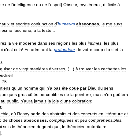
ne
de
l
'
intelligence
ou
de
l
'
esprit
]
Obscur
,
mystérieux
,
difficile
à
maulx
et
secrète
coniunction
d
'
humeurs
absconses
,
ie
me
suys
mesme
fascherie
,
à
la
teste
...
.
rez
la
vie
moderne
dans
ses
régions
les
plus
intimes
,
les
plus
ui
c
'
est
cela
!
En
admirant
la
profondeur
de
votre
coup
d
'
œil
et
la
0
.
guiser
de
vingt
manières
diverses
, (...)
à
trouver
les
cachettes
les
oudrier
!
.
75
.
utiens
qu
'
un
homme
qui
n
'
a
pas
été
doué
par
Dieu
du
sens
quelques
gros
côtés
perceptibles
de
la
peinture
,
mais
n
'
en
goûtera
au
public
,
n
'
aura
jamais
la
joie
d
'
une
coloration
;
0
.
chie
,
où
Rosny
parle
des
abstraits
et
des
concrets
en
littérature
et
p
de
choses
absconses
,
compliquées
et
peu
compréhensibles
,
i
suis
le
théoricien
dogmatique
,
le
théoricien
autoritaire
...
0
.