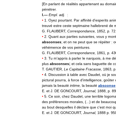
[
En
parlant
de
réalités
appartenant
au
domai
pénétrer
.
I
.—
Empl
.
adj
.
:
•
1
.
Oyez
pourtant
.
Par
affinité
d
'
esperits
ani
treuvé
estre
ceste
septmaine
hallebrené
de
G
.
FLAUBERT
,
Correspondance
,
1852
,
p
.
72
•
2
.
Quant
aux
parties
suivantes
,
vous
y
mont
absconses
;
et
on
ne
peut
que
se
répéter
:
o
véhémence
de
vos
peintures
.
G
.
FLAUBERT
,
Correspondance
,
1861
,
p
.
43
•
3
.
Tu
m
'
appris
à
parler
le
narquois
,
à
me
dé
plus
absconses
;
et
cela
sans
baguette
de
c
T
.
GAUTIER
,
Le
Capitaine
Fracasse
,
1863
,
p
•
4
.
Discussion
à
table
avec
Daudet
,
où
je
so
pictural
pourra
,
à
force
d
'
intelligence
,
goûter
jamais
la
beauté
intime
,
la
beauté
absconse
E
.
et
J
.
DE
GONCOURT
,
Journal
,
1888
,
p
.
89
•
5
.
Ce
soir
,
chez
Daudet
,
une
terrible
logoma
des
préférences
morales
, (...)
et
de
beaucou
au
bout
desquelles
il
déclare
que
c
'
est
moi
qu
E
.
et
J
.
DE
GONCOURT
,
Journal
,
1888
p
.
95