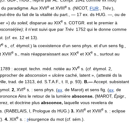
e
e
du
paradigme
.
Aux
XVII
et
XVIII
s
. (
NICOT
,
FUR
.,
Trév
.
),
eut
-
être
du
fait
de
la
vitalité
du
part
., —
17
ex
.
ds
HUG
. —,
ou
de
e
her
»)
du
soleil
,
disparue
au
XIX
s
.
COTGR
.
est
le
premier
à
bsconsé
(
ée
);
il
n
'
est
suivi
que
par
Trév
.
1752
qui
le
donne
comme
st
. (
cf
.
ex
.
12
et
13
).
e
V
s
.,
cf
.
étymol
.)
la
coexistence
d
'
un
sens
phys
.
et
d
'
un
sens
fig
.,
e
e
e
t
XVIII
s
.,
mais
réapparaissant
aux
XIX
et
XX
s
.,
surtout
au
e
.
1789
:
accept
.
techn
.
méd
.
notée
au
XV
s
. (
cf
.
étymol
.
2
,
approcher
de
absconsion
«
ulcère
caché
,
latent
», (
attesté
ds
la
lle
,
trad
.
de
1313
,
éd
.
S
.
T
.
A
.
F
.,
t
.
II
,
p
.
93
).
B
.—
Accept
.
subsistant
e
tymol
.
2
.
XVI
s
.
:
sens
phys
. (
ex
.
de
Marot
)
et
sens
fig
. (
ex
.
de
prononce
Ains
le
retour
de
la
lumière
absconse
.
(
MAROT
,
Épigr
.,
erez
,
et
doctrine
plus
absconce
,
laquelle
vous
revelera
de
e
e
s
. (
RABELAIS
,
I
,
Prologue
ds
HUG
.)
3
.
XVII
et
XVIII
s
.
:
eclipse
e
2
).
4
.
XIX
s
.
:
r
ésurgence
du
mot
(
cf
.
sém
.).