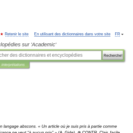
Retenir le site
En utilisant des dictionnaires dans votre site
FR
clopédies sur 'Academic'
Recherche!
interprétations
n
langage
abscons
. «
Un
article
où
je
suis
pris
à
partie
comme
rance
ne
veut
“
à
aucun
prix
” »
(
A
.
Gide
)
.
⊗
CONTR
.
Clair
,
facile
.