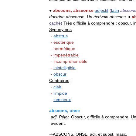
●
abscons
,
absconse
adjectif
(
latin
abscon
doctrine
absconse
.
Un
écrivain
abscons
.
●
a
caché
)
Très
difficile
à
comprendre
;
obscur
,
i
Synonymes
:
-
abstrus
-
ésotérique
-
hermétique
-
impénétrable
-
incompréhensible
-
inintelligible
-
obscur
Contraires
:
-
clair
-
limpide
-
lumineux
abscons
,
onse
adj
.
Péjor
.
Obscur
,
difficile
à
comprendre
.
U
évident
.
⇒
ABSCONS
,
ONSE
,
adj
.
et
subst
.
masc
.