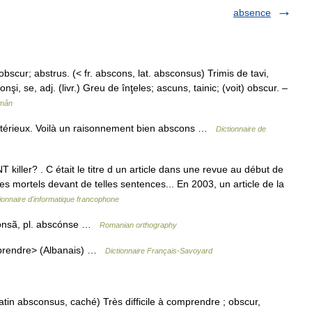
absence
bscur; abstrus. (< fr. abscons, lat. absconsus) Trimis de tavi,
se, adj. (livr.) Greu de înţeles; ascuns, tainic; (voit) obscur. –
omân
stérieux. Voilà un raisonnement bien abscons …
Dictionnaire de
ller? . C était le titre d un article dans une revue au début de
 mortels devant de telles sentences... En 2003, un article de la
ionnaire d'informatique francophone
scónsã, pl. abscónse …
Romanian orthography
mprendre> (Albanais) …
Dictionnaire Français-Savoyard
tin absconsus, caché) Très difficile à comprendre ; obscur,