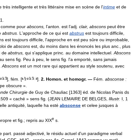
e
très
intelligente
et
très
littéraire
mise
en
scène
de
l
'
intime
et
de
1
.
comme
pour
abscons
,
l
'
anton
.
est
l
'
adj
.
clair
,
abscons
peut
être
e
abstrus
.
L
'
approche
de
ce
qui
est
abstrus
est
toujours
difficile
,
ns
est
toujours
difficile
,
l
'
approche
en
est
peu
sûre
ou
improbable
,
loi
de
abscons
est
,
du
moins
dans
les
énoncés
les
plus
anc
.,
plus
i
de
abstrus
,
qui
s
'
applique
princ
.
au
domaine
intellectuel
.
Abscons
au
sens
fig
.
Peu
à
peu
,
le
sens
fig
.
l
'
a
emporté
,
sans
jamais
.
Abscons
est
un
mot
rare
qui
appartient
au
style
soutenu
,
avec
],
fém
. [
].
2
.
Homon
.
et
homogr
. —
Fém
.
absconse
:
pe
obscure
».
ande
Chirurgie
de
Guy
de
Chauliac
[
1363
]
éd
.
de
Nicolas
Panis
ds
1509
«
caché
»
sens
fig
. (
JEAN
LEMAIRE
DE
BELGES
,
Illustr
.
I
,
1
elle
antiquité
,
laquelle
ha
esté
absconse
et
celee
jusques
à
e
propre
et
fig
.;
repris
au
XIX
s
.
e
part
.
passé
adjectivé
,
le
résidu
actuel
d
'
un
paradigme
verbal
(
cf
.
GDF
.,
HUG
.,
repris
par
Ac
.
Compl
.
1842
comme
vx
mot
)