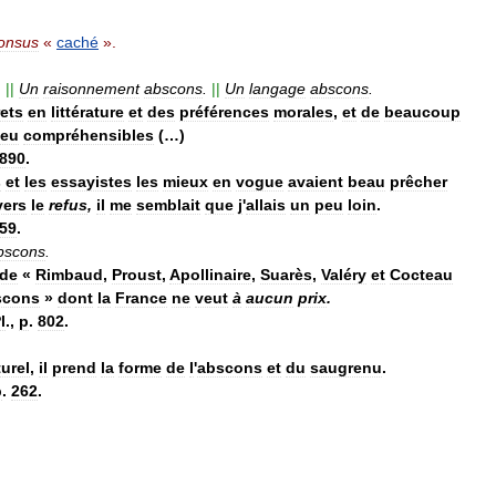
onsus
«
caché
».
.
||
Un
raisonnement
abscons
.
||
Un
langage
abscons
.
ets
en
littérature
et
des
préférences
morales
,
et
de
beaucoup
eu
compréhensibles
(…)
890
.
s
et
les
essayistes
les
mieux
en
vogue
avaient
beau
prêcher
vers
le
refus
,
il
me
semblait
que
j
'
allais
un
peu
loin
.
59
.
bscons
.
de
«
Rimbaud
,
Proust
,
Apollinaire
,
Suarès
,
Valéry
et
Cocteau
scons
»
dont
la
France
ne
veut
à
aucun
prix
.
l
.,
p
.
802
.
urel
,
il
prend
la
forme
de
l
'
abscons
et
du
saugrenu
.
p
.
262
.