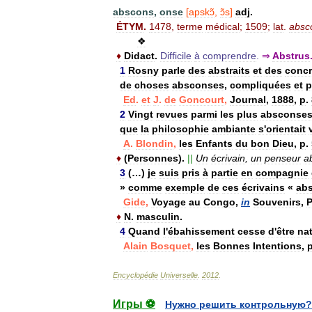
abscons
,
onse
[
apskɔ̃
,
ɔ̃s
]
adj
.
ÉTYM
.
1478
,
terme
médical
;
1509
;
lat
.
absc
❖
♦
Didact
.
Difficile
à
comprendre
.
⇒
Abstrus
1
Rosny
parle
des
abstraits
et
des
concr
de
choses
absconses
,
compliquées
et
p
Ed
.
et
J
.
de
Goncourt
,
Journal
,
1888
,
p
.
2
Vingt
revues
parmi
les
plus
absconse
que
la
philosophie
ambiante
s
'
orientait
A
.
Blondin
,
les
Enfants
du
bon
Dieu
,
p
.
♦
(
Personnes
).
||
Un
écrivain
,
un
penseur
a
3
(…)
je
suis
pris
à
partie
en
compagnie
»
comme
exemple
de
ces
écrivains
«
ab
Gide
,
Voyage
au
Congo
,
in
Souvenirs
,
P
♦
N
.
masculin
.
4
Quand
l
'
ébahissement
cesse
d
'
être
nat
Alain
Bosquet
,
les
Bonnes
Intentions
,
Encyclopédie
Universelle
.
2012
.
Игры ⚽
Нужно решить контрольную?