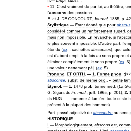
II
.—
Empl
.
subst
.
:
•
11
.
C
'
est
vraiment
de
par
lui
,
au
théâtre
,
un
l
'
abscons
des
passions
.
E
.
et
J
.
DE
GONCOURT
,
Journal
,
1885
,
p
.
42
Stylistique
—
Etant
donné
que
pour
abstrus
considéré
comme
un
renforcement
superl
.
d
mais
non
impossible
.
En
revanche
,
si
l
'
absco
le
plus
souvent
impossible
.
D
'
autre
part
,
l
'
emp
étendu
(
ex
.
:
cachettes
absconses
),
que
celu
est
d
'
abord
empl
.
à
la
fois
au
sens
propre
et
éliminer
complètement
le
sens
propre
(
ex
.
3
)
une
valeur
nettement
péj
. (
ex
.
5
).
Prononc
.
ET
ORTH
. —
1
.
Forme
phon
.
:
[
absconse
,
subst
.
de
même
orig
., «
petite
lam
Étymol
. —
1
.
1478
prob
.
terme
méd
. (
La
Gr
G
.
Sigurs
ds
Fr
.
mod
.,
juill
.
1965
,
p
.
201
);
2
.
ds
HUG
.
:
...
ramener
à
lumière
toute
ceste
b
présent
à
la
plupart
des
hommes
).
Part
.
passé
adjectivé
de
abscondre
au
sens
HISTORIQUE
I
.—
Morphologiquement
,
abscons
est
,
comm
représenté
dans
l
'
anc
.
lang
.
L
'
inf
.
abscondre