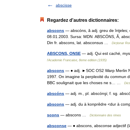
abscisse
Regardez d'autres dictionnaires:
abscons
— abscóns, ă adj. greu de înţeles; o
08.01.2003. Sursa: MDN ABSCÓNS, Ă, absconşi, 
Din fr. abscons, lat. absconsus …
Dicționar R
ABSCONS, ONSE
— adj. Qui est caché, my
l'Academie Francaise, 8eme edition (1935)
abscons
— ● adj. ►SOC OS2 Warp Merlin NT ki
1997. On imagine la perplexité du commun des
BBC soulignait que les choses ne s… …
Dict
abscóns
— adj. m., pl. abscónşi; f. sg. ab
abscons
— adj. du à konprêdre <dur à co
scons
— abscons …
Dictionnaire des rimes
absconse
— ● abscons, absconse adjectif (la