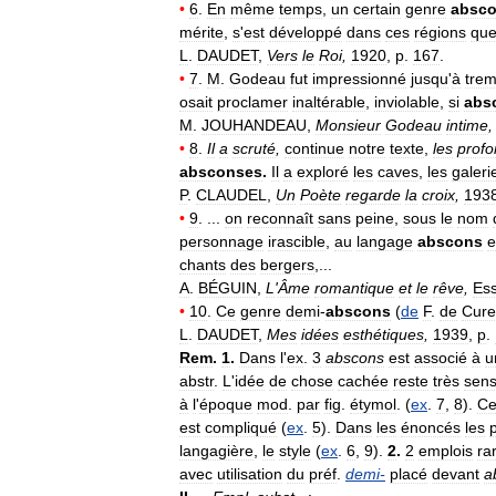
•
6
.
En
même
temps
,
un
certain
genre
absc
mérite
,
s
'
est
développé
dans
ces
régions
qu
L
.
DAUDET
,
Vers
le
Roi
,
1920
,
p
.
167
.
•
7
.
M
.
Godeau
fut
impressionné
jusqu
'
à
trem
osait
proclamer
inaltérable
,
inviolable
,
si
abs
M
.
JOUHANDEAU
,
Monsieur
Godeau
intime
•
8
.
Il
a
scruté
,
continue
notre
texte
,
les
profo
absconses
.
Il
a
exploré
les
caves
,
les
galeri
P
.
CLAUDEL
,
Un
Poète
regarde
la
croix
,
193
•
9
. ...
on
reconnaît
sans
peine
,
sous
le
nom
personnage
irascible
,
au
langage
abscons
e
chants
des
bergers
,...
A
.
BÉGUIN
,
L
'
Âme
romantique
et
le
rêve
,
Ess
•
10
.
Ce
genre
demi
-
abscons
(
de
F
.
de
Cure
L
.
DAUDET
,
Mes
idées
esthétiques
,
1939
,
p
.
Rem
.
1
.
Dans
l
'
ex
.
3
abscons
est
associé
à
u
abstr
.
L
'
idée
de
chose
cachée
reste
très
sens
à
l
'
époque
mod
.
par
fig
.
étymol
. (
ex
.
7
,
8
).
Ce
est
compliqué
(
ex
.
5
).
Dans
les
énoncés
les
langagière
,
le
style
(
ex
.
6
,
9
).
2
.
2
emplois
ra
avec
utilisation
du
préf
.
demi
-
placé
devant
a