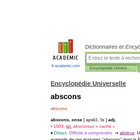
Dictionnaires et Ency
fr-academic.com
Encyclopédie Universelle
Encyclopédie Universelle
abscons
abscons
abscons
,
onse
[
apskɔ̃
,
ɔ̃s
]
adj
.
•
1509
;
lat
.
absconsus
«
caché
»
♦
Didact
.
Difficile
à
comprendre
.
⇒
abstrus
.
U
exemple
de
ces
écrivains
“
abscons
”
dont
la
F